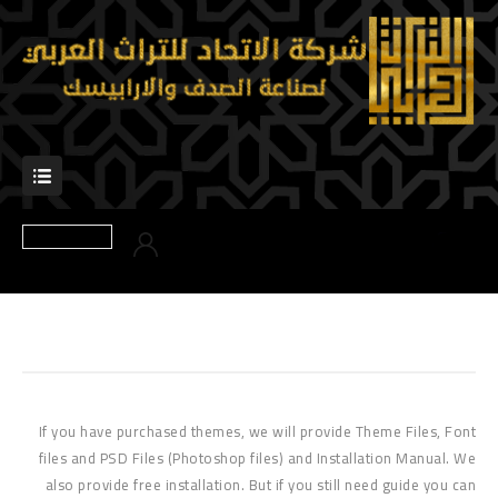
If you have purchased themes, we will provide Theme Files, Font
files and PSD Files (Photoshop files) and Installation Manual. We
also provide free installation. But if you still need guide you can