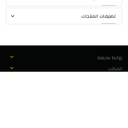
تصنيفات المنتجات
روابط سريعة
المكتب
المصنع
Copyright © 2026 مصنع الاتحاد لصناعة الصدف والأربيسك ، تطوير
Shamelnt.Com Inc