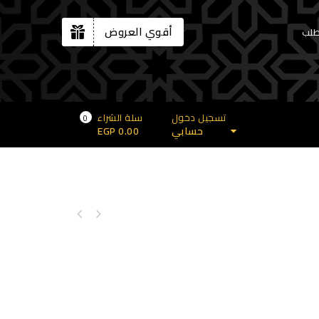
أقوي العروض
طلب
تسجيل دخول
سلة الشراء
0
حسابي
0.00
EGP
مسدس 7 لوكس