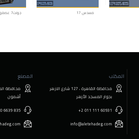
مسدس 17
جونت7 عصفوره لوكس
إضافة إلى
إضافة إلى
قائمة الرغبات
قائمة الرغبات
المكتب
المصنع
محافظة القاهرة ، 127 ﺷﺎرع اﻻزﻫﺮ
محافظة المن
ﺑﺠﻮار اﻟﻤﺴﺠﺪ اﻷزﻫﺮ
أﺷﻤﻮن
0 6639 835
+2 011 111 60931
ehadeg.com
info@aletehadeg.com