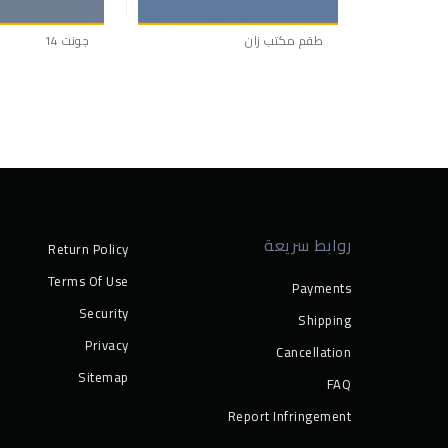
طقم مكتب زان
جونت 14
إضافة إلى
إضافة إلى
قائمة الرغبات
قائمة الرغبات
روابط سريعة
Return Policy
Terms Of Use
Payments
Security
Shipping
Privacy
Cancellation
Sitemap
FAQ
Report Infringement