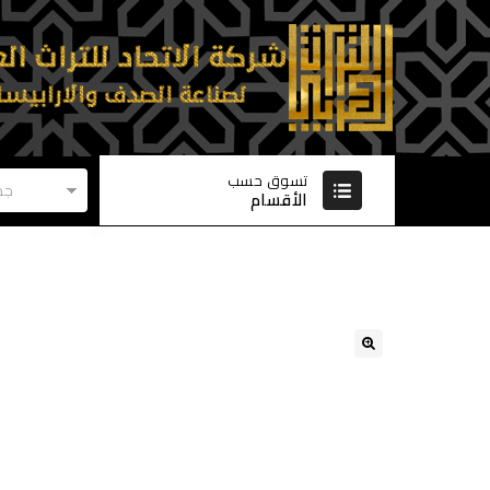
تسوق حسب
جم
الأقسام