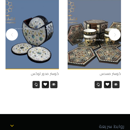
كوستر مسدس
كوستر مدور لوكس
روابط سريعة