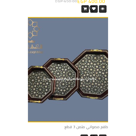
EGP
400.00
EGP
450.00
طقم مصواني مثمن 3 قطع