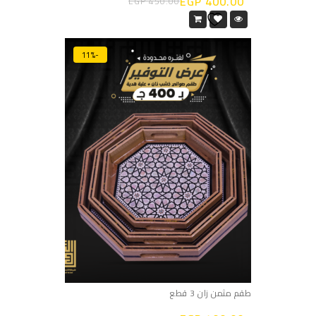
EGP
400.00
EGP
450.00
-11%
طقم مثمن زان 3 قطع