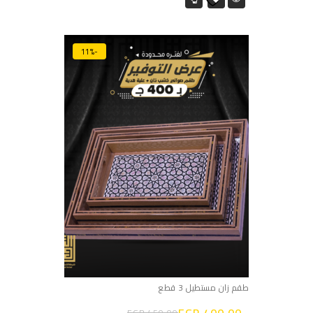
-11%
طقم زان مستطيل 3 قطع
EGP
450.00