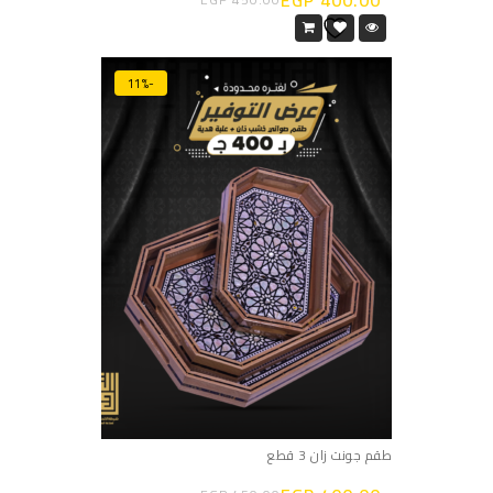
EGP
400.00
-11%
طقم جونت زان 3 قطع