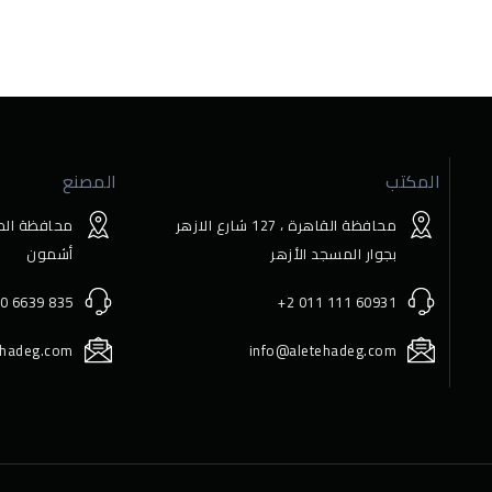
المكتب
المصنع
محافظة القاهرة ، 127 ﺷﺎرع اﻻزﻫﺮ
محافظة المن
ﺑﺠﻮار اﻟﻤﺴﺠﺪ اﻷزﻫﺮ
أﺷﻤﻮن
0 6639 835
+2 011 111 60931
ehadeg.com
info@aletehadeg.com