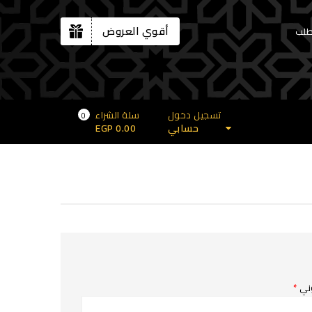
أقوي العروض
طلب
تسجيل دخول
سلة الشراء
0
حسابي
0.00
EGP
وني
*