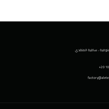
وفية ، ﺳﺎﻗﯿﺔ اﻟﻤﻨﻘﺪي
+20 10
factory@alet