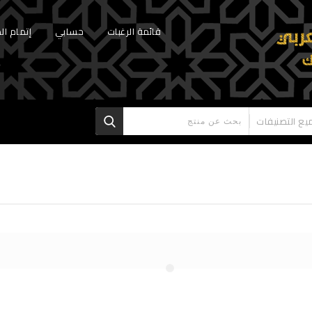
قائمة الرغبات
حسابي
إتمام ال
يع التصنيفات