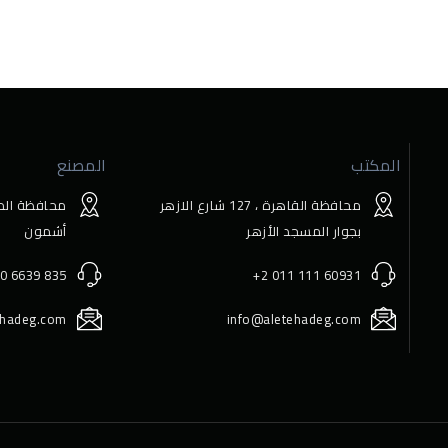
المكتب
المصنع
محافظة القاهرة ، 127 ﺷﺎرع اﻻزﻫﺮ
محافظة المن
ﺑﺠﻮار اﻟﻤﺴﺠﺪ اﻷزﻫﺮ
أﺷﻤﻮن
0 6639 835
+2 011 111 60931
ehadeg.com
info@aletehadeg.com