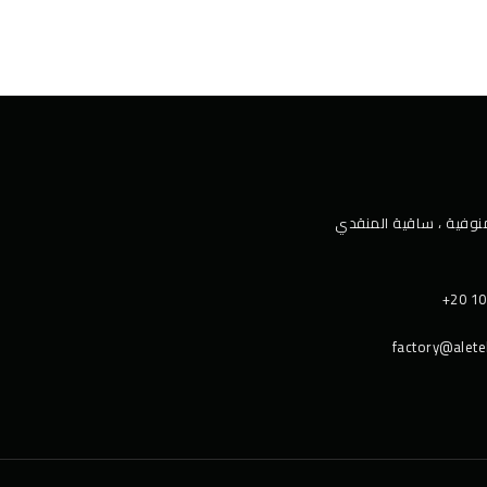
وفية ، ﺳﺎﻗﯿﺔ اﻟﻤﻨﻘﺪي
+20 10
factory@alet